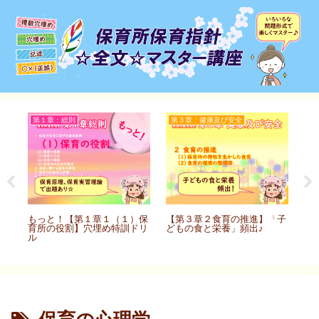
第１章：総則
第３章：健康及び安全
第
）保
もっと！【第１章１（１）保
【第３章２食育の推進】「子
も
リル
育所の役割】穴埋め特訓ドリ
どもの食と栄養」頻出♪
育
ル